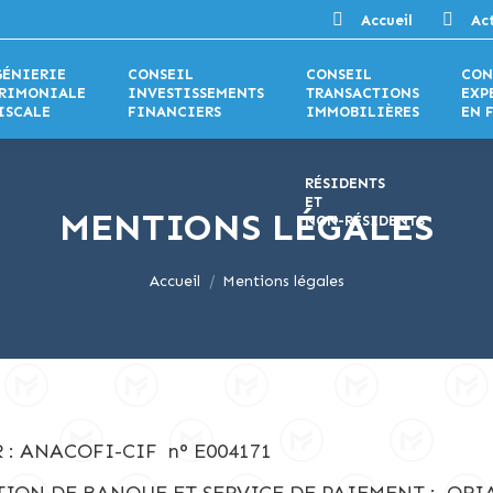
Accueil
Act
GÉNIERIE
CONSEIL
CONSEIL
CON
TRIMONIALE
INVESTISSEMENTS
TRANSACTIONS
EXP
ISCALE
FINANCIERS
IMMOBILIÈRES
EN 
RÉSIDENTS
ET
MENTIONS LÉGALES
NON-RÉSIDENTS
Vous êtes ici :
Accueil
Mentions légales
: ANACOFI-CIF n° E004171