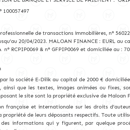
ON DE BANQUE ET SERVICE DE PAIEMENT : ORIAS 
 100057497
ssionnelle de transactions immobilières, n° 56022
e jusqu’au 20/04/2023. MALOAN FINANCE : EURL au cap
A n° RCPIP0069 & n° GFPIP0069 et domiciliée au : 7
m
ar la société E-Dilik au capital de 2000 € domicilié
e, ainsi que les textes, images animées ou fixes, s
osant le site sont la propriété exclusive de Maloan 
on française et internationale sur les droits d’auteur
a propriété de leurs déposants respectifs. Toute utilis
 des informations qui y figurent, par quelque proc