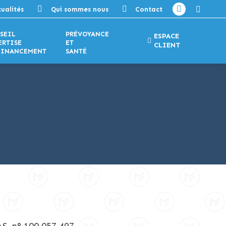
Recherc
ualités
Qui sommes nous
Contact
Facebook
:
page
SEIL
PRÉVOYANCE
ESPACE
opens
ERTISE
ET
CLIENT
FINANCEMENT
SANTÉ
in
new
window